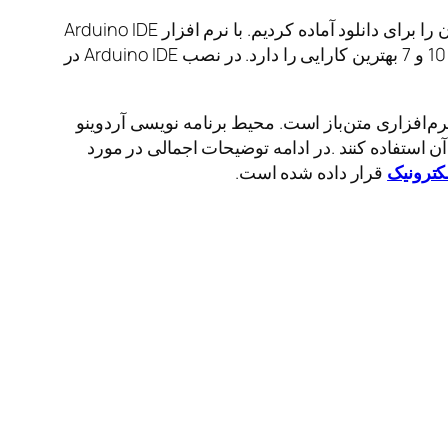
نرم افزار آردوینو یک نرم افزار متن باز open Source برای برنامه نویسی روی برد های آردوینو است. ما آخرین نسخه آن را برای دانلود آماده کردیم. با نرم افزار Arduino IDE
میتوانید انواع برد های آردوینو، برد های ESP32 و ESP8266 ، STM32 و … را برنامه نویسی کنید. این نرم افزار در ویندوز 10 و 7 بهترین کارایی را دارد. در نصب Arduino IDE در
رم‌افزاری متن‌باز است. محیط برنامه نویسی آردوینو
آن استفاده کنند .در ادامه توضیحات اجمالی در مورد
کترونیک
قرار داده شده است.