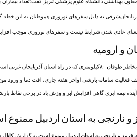
معاون بهداشتی دانشگاه علوم پزشکی تبریز گفت:تعداد بیماران ب
در آذربایجان‌شرقی به دلیل سفر‌های نوروزی هموطنان به این خطه
 شدن شرایط نیست و سفر‌های نوروزی موجب افزایش مبتلایان به کووید۱۹ در آذ
طوفان ۸۰کیلومتری که در راه استان آذربایجان غربی است هشدار زرد صادر شد.
 فعالیت سامانه بارشی اواخر هفته جاری، افت دما و ورود موج جد
 افزود: وضعیت هوای استان در ۲۴ ساعت آینده نیمه ابری گاهی افزایش ابر و وزش باد
و نارنجی به استان اردبیل ممنوع 
 قرمز و نارنجی به استان اردبیل ممنوع است
به گزارش
کانال 