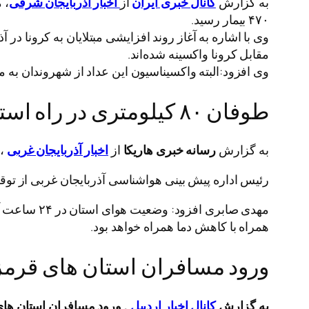
به گزارش
کانال خبری ایران
از
اخبار آذربایجان شرقی
، 
۴۷۰ بیمار رسید.
وی با اشاره به آغاز روند افزایشی مبتلایان به کرونا 
مقابل کرونا واکسینه شده‌اند.
وی افزود:البته واکسیناسیون این عداد از شهروندان به معنای عادی
طوفان ٨٠ كيلومترى در راه استان و اروميه
به گزارش
رسانه خبری هاریکا
از
اخبار آذربایجان غربی
،بخاطر 
رئیس اداره پیش بینی هواشناسی آذربایجان غربی از توقف
مهدی صابری
همراه با کاهش دما همراه خواهد بود.
ورود مسافران استان های قرمز 
به گزارش
کانال اخبار اردبیل
, ورود مسافران استان های