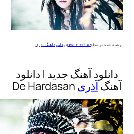
ه توسط
javan-melody
در
دانلود اهنگ اذری
لود آهنگ جدید | دانلود
گ
آذری
De Hardasan