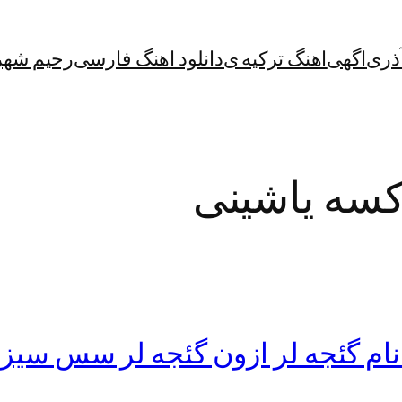
آذری
اگهی
اهنگ ترکیه ی
دانلود اهنگ فارسی
رحیم شهر
کسه یاشینی
 نام گئجه لر ازون گئجه لر سس سیز