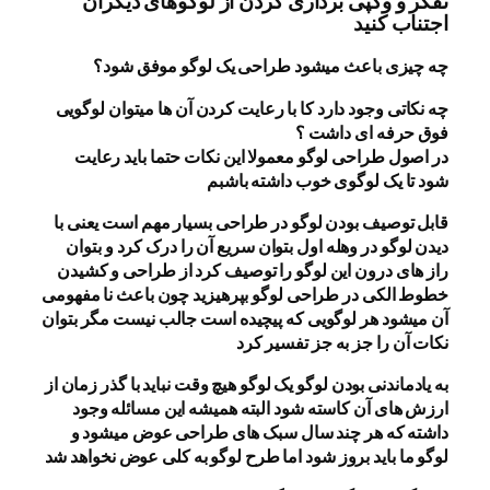
تفکر و وکپی برداری کردن از لوگوهای دیگران
اجتناب کنید
چه چیزی باعث میشود طراحی یک لوگو موفق شود؟
چه نکاتی وجود دارد کا با رعایت کردن آن ها میتوان لوگویی
فوق حرفه ای داشت ؟
در اصول طراحی لوگو معمولا این نکات حتما باید رعایت
شود تا یک لوگوی خوب داشته باشبم
قابل توصیف بودن لوگو در طراحی بسیار مهم است یعنی با
دیدن لوگو در وهله اول بتوان سریع آن را درک کرد و بتوان
راز های درون این لوگو را توصیف کرد از طراحی و کشیدن
خطوط الکی در طراحی لوگو بپرهیزید چون باعث نا مفهومی
آن میشود هر لوگویی که پیچیده است جالب نیست مگر بتوان
نکات آن را جز به جز تفسیر کرد
به یادماندنی بودن لوگو یک لوگو هیچ وقت نباید با گذر زمان از
ارزش های آن کاسته شود البته همیشه این مسائله وجود
داشته که هر چند سال سبک های طراحی عوض میشود و
لوگو ما باید بروز شود اما طرح لوگو به کلی عوض نخواهد شد