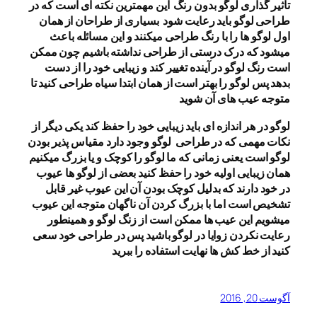
تاثیر گذاری لوگو بدون رنگ این مهمترین نکته ای است که در
طراحی لوگو باید رعایت شود بسیاری از طراحان از همان
اول لوگو ها را با رنگ طراحی میکنند و این مسائله باعث
میشود که درک درستی از طراحی نداشته باشیم چون ممکن
است رنگ لوگو در آینده تغییر کند و زیبایی خود را از دست
بدهد پس لوگو را بهتر است از همان ابتدا سیاه طراحی کنید تا
متوجه عیب های آن شوید
لوگو در هر اندازه ای باید زیبایی خود را حفظ کند یکی دیگر از
نکات مهمی که در طراحی لوگو وجود دارد مقیاس پذیر بودن
لوگو است یعنی زمانی که ما لوگو را کوچک و یا بزرگ میکنیم
همان زیبایی اولیه خود را حفظ کنید بعضی از لوگو ها عیوب
در خود دارند که بدلیل کوچک بودن آن این عیوب غیر قابل
تشخیص است اما با بزرگ کردن آن ناگهان متوجه این عیوب
میشویم این عیب ها ممکن است از زنگ لوگو و همینطور
رعایت نکردن زوایا در لوگو باشید پس در طراحی خود سعی
کنید از خط کش ها نهایت استفاده را ببرید
آگوست 20, 2016