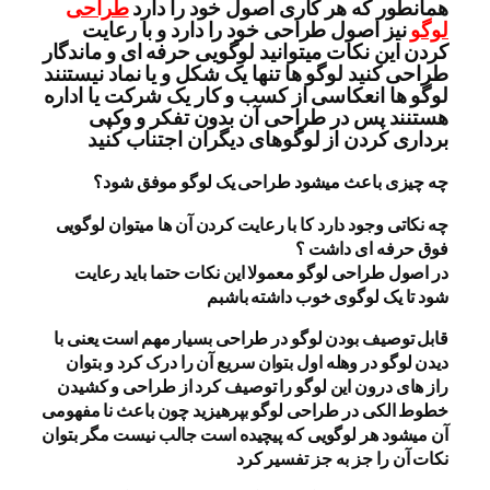
همانطور که هر کاری اصول خود را دارد
طراحی
لوگو
نیز اصول طراحی خود را دارد و با رعایت
کردن این نکات میتوانید لوگویی حرفه ای و ماندگار
طراحی کنید لوگو ها تنها یک شکل و یا نماد نیستنند
لوگو ها انعکاسی از کسب و کار یک شرکت یا اداره
هستنند پس در طراحی آن بدون تفکر و وکپی
برداری کردن از لوگوهای دیگران اجتناب کنید
چه چیزی باعث میشود طراحی یک لوگو موفق شود؟
چه نکاتی وجود دارد کا با رعایت کردن آن ها میتوان لوگویی
فوق حرفه ای داشت ؟
در اصول طراحی لوگو معمولا این نکات حتما باید رعایت
شود تا یک لوگوی خوب داشته باشبم
قابل توصیف بودن لوگو در طراحی بسیار مهم است یعنی با
دیدن لوگو در وهله اول بتوان سریع آن را درک کرد و بتوان
راز های درون این لوگو را توصیف کرد از طراحی و کشیدن
خطوط الکی در طراحی لوگو بپرهیزید چون باعث نا مفهومی
آن میشود هر لوگویی که پیچیده است جالب نیست مگر بتوان
نکات آن را جز به جز تفسیر کرد