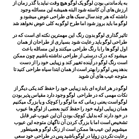
به یادماندنی بودن لوگو یک لوگو هیچ وقت نباید با گذر زمان از
ارزش های آن کاسته شود البته همیشه این مسائله وجود
داشته که هر چند سال سبک های طراحی عوض میشود و
لوگو ما باید بروز شود اما طرح لوگو به کلی عوض نخواهد شد
تاثیر گذاری لوگو بدون رنگ این مهمترین نکته ای است که در
طراحی لوگو باید رعایت شود بسیاری از طراحان از همان
اول لوگو ها را با رنگ طراحی میکنند و این مسائله باعث
میشود که درک درستی از طراحی نداشته باشیم چون ممکن
است رنگ لوگو در آینده تغییر کند و زیبایی خود را از دست
بدهد پس لوگو را بهتر است از همان ابتدا سیاه طراحی کنید تا
متوجه عیب های آن شوید
لوگو در هر اندازه ای باید زیبایی خود را حفظ کند یکی دیگر از
نکات مهمی که در طراحی لوگو وجود دارد مقیاس پذیر بودن
لوگو است یعنی زمانی که ما لوگو را کوچک و یا بزرگ میکنیم
همان زیبایی اولیه خود را حفظ کنید بعضی از لوگو ها عیوب
در خود دارند که بدلیل کوچک بودن آن این عیوب غیر قابل
تشخیص است اما با بزرگ کردن آن ناگهان متوجه این عیوب
میشویم این عیب ها ممکن است از زنگ لوگو و همینطور
رعایت نکردن زوایا در لوگو باشید پس در طراحی خود سعی