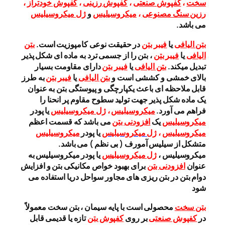
سخت
،
کفپوش صنعتی
،
کفپوش رزینی
،
کفپوش خودتراز
،
رزین سنگ مصنوعی
،
میکروسیلیس
و
ژل میکروسیلیس
می باشد.
بتن الیافی
یا
فیبر بتن
در حقیقت نوعی کامپوزیت است.
بتن
الیافی
یا
فیبر بتن
، بتن را از جسمی ترد به ماده ای شکل پذیر
تبدیل میکند.
بتن الیافی
یا
فیبر بتن
دارای مقاومت بسیار
بالای خمشی و کششی است و
بتن الیافی
یا
فیبر بتن
به طرز
قابل ملاحظه ای باعث یکپارچگی و پیوستگی بتن به عنوان
یک ماده شکل پذیر جهت تولید سطوح مقاوم پر انحنا را
فراهم می آورد.
میکروسیلیس
،
ژل میکروسیلیس
یا پودر
میکروسیلیس
یک
افزودنی بتن
می باشد كه قسمت اعظم
میکروسیلیس
،
ژل
میکروسیلیس
یا پودر
میکروسیلیس
متشكل از سیلیس آمورف ( بی نظم ) می باشد.
میکروسیلیس ،
ژل میکروسیلیس
یا پودر میکروسیلیس به
عنوان
افزودنی بتن
برای بهبود خواص مکانیکی بتن و افزایش
دوام بتن در بتن ریزی های مجاور سواحل دریا استفاده می
شود
بتن سخت
محصولی است با پایه سیمان ، بتن سخت معمولاً
در
کفپوش صنعتی
بر روی
کفپوش بتن
تازه یا قدیمی قابل