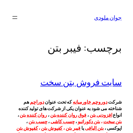
رفتن
به
جوان ملودی
محتوا
برچسب:
فیبر بتن
سایت فروش بتن سخت
شرکت
دوروچم خاورمیانه
که تحت عنوان
دوراچم
هم
شناخته می شود به عنوان یکی از شرکت های تولید کننده
انواع
افزودنی بتن
،
فوق روان کننده بتن
،
روان کننده بتن
،
بتن سخت
،
بتن دکوراتیو
،
چسب کاشی
،
چسب بتن
،
اپوکسی ،
بتن الیافی
یا
فیبر بتن
،
کفپوش بتن
،
کفپوش بتن