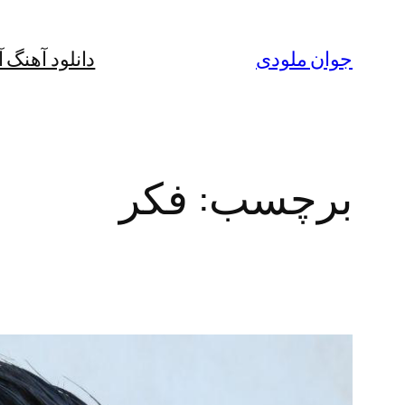
رفتن
به
جوان ملودی
دانلود آهنگ 
محتوا
برچسب:
فکر