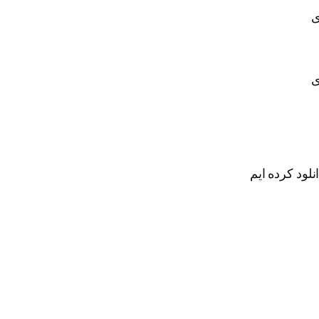
ی
ی
نلود کرده ایم