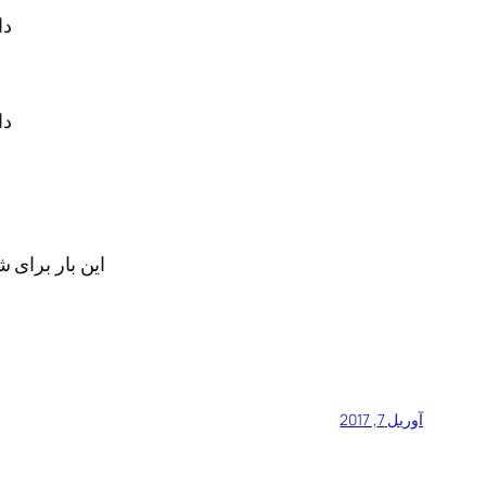
دا
دا
این بار برای 
آوریل 7, 2017