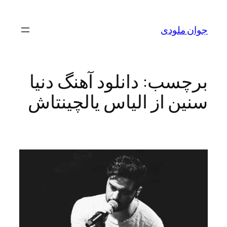
رفتن
به
جوان ملودی
محتوا
برچسب:
دانلود آهنگ دنیا
سنین از الیاس یالچینتاش