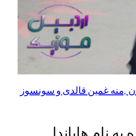
سان ,منه غمین قالدی و سونسوز
به نام هایاندا