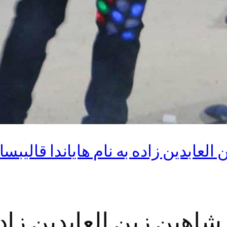
العابدین زاده به نام هایاندا قالیب
اهین زین العابدین زاده 