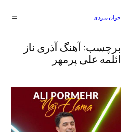
رفتن
به
جوان ملودی
محتوا
برچسب:
آهنگ آذری ناز
ائلمه علی پرمهر