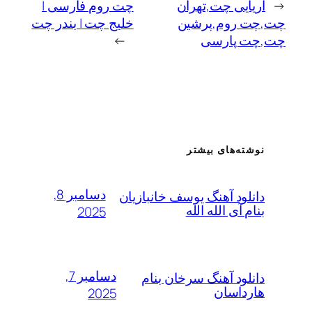
←
اریایی چت,تهران
چت روم فارسی |
چت,چت روم,پرشین
خلیج چت | بندر چت
چت,چت پارسی
→
نوشته‌های بیشتر
دسامبر 8,
دانلود آهنگ یوسف خانبازیان
بنام آی الله الله
2025
دسامبر 7,
دانلود آهنگ سرخان بنام
هارداسان
2025