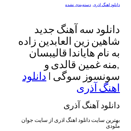
گ اذری
, 
دسته‌بندی نشده
ود سه آهنگ جدید
ن زین العابدین زاده
ام هایاندا قالیبسان
 غمین قالدی و
سوز سوگی |
دانلود
 آذری
د آهنگ آذری
سایت دانلود اهنگ اذری از سایت جوان