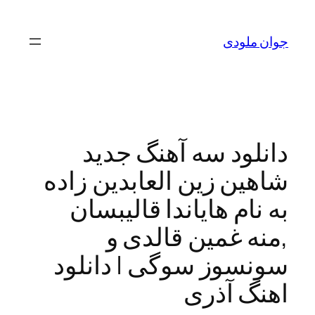
لودی
ود سه آهنگ جدید
ن زین العابدین زاده
ام هایاندا قالیبسان
 غمین قالدی و
وز سوگی | دانلود
 آذری