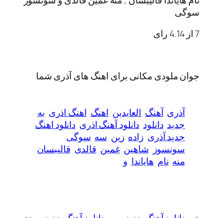
اندا قالیبسان , منه غمین قالدی و سونسوز
4
رای
ودی مکانی برای اهنگ های آذری شما
ی
آهنگ
العابدین
اهنگ
اهنگ اذری
به
د
دانلود
دانلود آهنگ اذری
دانلود اهنگ
د آذری
زاده
زین
سه
سوگی
نسوز
شاهین
غمین
قالدی
قالیبسان
نام
هایاندا
و