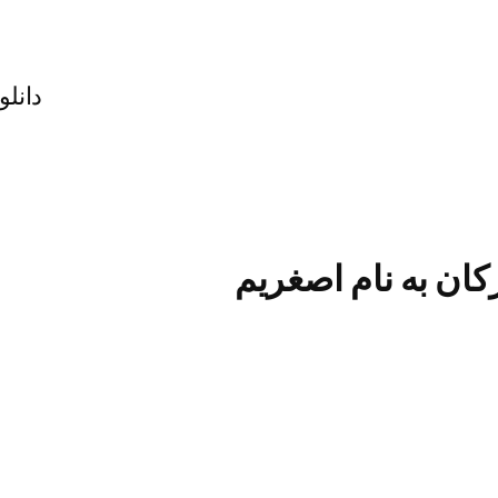
دانل
کان به نام اصغریم