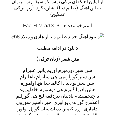
از اولین اهنگهای ترکی دیس لاو سبک رپ میتوان
به این اهنگ (ظالم دنیا) اشاره کرد. (رپ ترکی
غمگین)
اسم خواننده ها : Hadi Ft Milad Sh8
دانلود در ادامه مطلب
متن شعر (زبان ترکی)
سن سیز دوزمیرم اوریم یانیر اغلیرام
سن سیز گوزلریمی هی سایرام باغلیرام
سن سیز بو دنیا دا گالماخدا هچ اولموره
هش یادیوا گلیرم هی دوشورم خاطیریوه
یا چیخمیشام یادنیان بیردفعه لیخ هی گوزلیم
اغلاماخ گوزلدی یو اوری اچیر داشیر سوزون
داماری اوره کیمین ده اشسان گوزل اولور
قان توتور هر یریوی قریمیزیا دونور گوزون