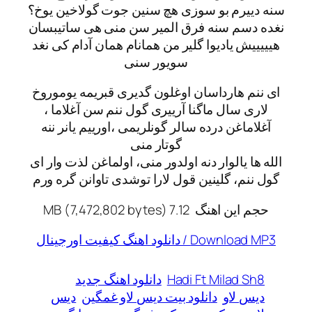
سنه دییرم بو سوزی هچ سنین جوت گولاخین یوخ؟
نغده دسم سنه فرق المیر سن منی هی ساتیبسان
هیییییش یادیوا گلیر من همانام همان آدام کی نغد
سویور سنی
ای ننم هارداسان اوغلون گدیری قبریمه یوموروخ
لاری سال ماگنا آرییری گول ننم سن آغلاما ،
آغلاماغن درده سالر گونلریمی ،اورییم یانر ننه
گوتار منی
الله ها یالوار دنه اولدور منی، اولماغن لذت وار ای
گول ننم، گلینین قول لارا توشدی تاوانن گره ورم
حجم این اهنگ 7.12 MB (7,472,802 bytes)
Download MP3 / دانلود اهنگ کیفیت اورجینال
Hadi Ft Milad Sh8
دانلود اهنگ جدید
دیس لاو
دانلود بیت دیس لاو غمگین
دیس