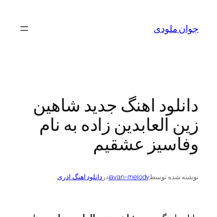
رفتن
به
جوان ملودی
محتوا
دانلود اهنگ جدید شاهین
زین العابدین زاده به نام
وفاسیز عشقیم
نوشته شده توسط
javan-melody
در
دانلود اهنگ اذری