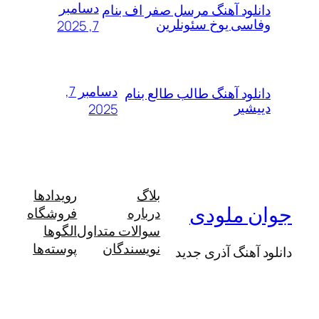
دسامبر
دانلود آهنگ مرسل صفر اف بنام
وفاسی یوخ سئونلرین
7, 2025
دسامبر 7,
دانلود آهنگ طالب طالع بنام
دییشیر
2025
بلاگ
رویدادها
جوان ملودی
درباره
فروشگاه
سوالات متداول
الگوها
نویسندگان
پوسته‌ها
دانلود آهنگ آذری جدید