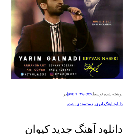
ه توسط
javan-melody
در
گ اذری
, 
دسته‌بندی نشده
ود آهنگ جدید کیوان