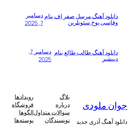
دسامبر
لود آهنگ مرسل صفر اف بنام
سی یوخ سئونلرین
7, 2025
دسامبر 7,
لود آهنگ طالب طالع بنام
شیر
2025
بلاگ
رویدادها
 ملودی
درباره
فروشگاه
سوالات متداول
الگوها
نویسندگان
پوسته‌ها
آهنگ آذری جدید