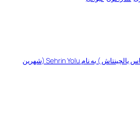
دانلود آهنگ جدید Ilyas Yalcintas ( الیاس یالچینتاش ) به نام Sehrin Yolu (شهرین