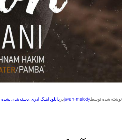
نوشته شده توسط
javan-melody
در
دانلود اهنگ اذری
, 
دسته‌بندی نشده