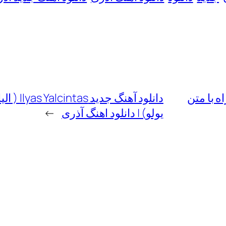
اه با متن
یولو) | دانلود اهنگ آذری
→