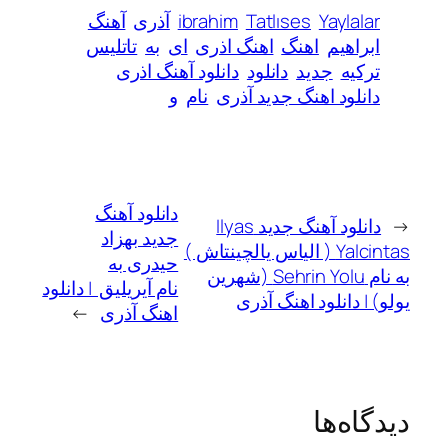
Yayla
Tatlıses
ibrahim
آذری
آهنگ
اهیم
اهنگ
اهنگ اذری
ای
به
تاتلیس
یه
جدید
دانلود
دانلود آهنگ اذری
لود اهنگ جدید آذری
نام
و
دانلود آهنگ
دانلود آهنگ جدید Ilyas
جدید بهزاد
Yalcintas ( الیاس یالچینتاش )
حیدری به
به نام Sehrin Yolu (شهرین
نام آیریلیق | دانلود
دانلود اهنگ آذری
اهنگ آذری
→
ه‌ها