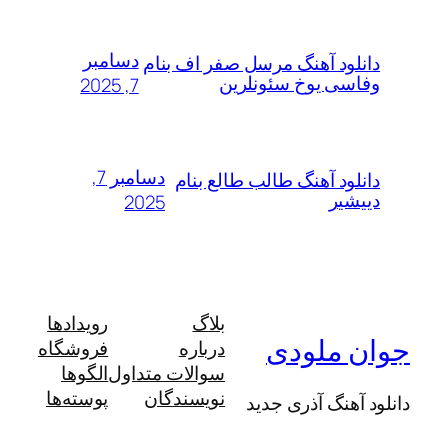
دسامبر
لود آهنگ مرسل صفر اف بنام
سی یوخ سئونلرین
7, 2025
دسامبر 7,
لود آهنگ طالب طالع بنام
شیر
2025
بلاگ
رویدادها
 ملودی
درباره
فروشگاه
سوالات متداول
الگوها
نویسندگان
پوسته‌ها
آهنگ آذری جدید