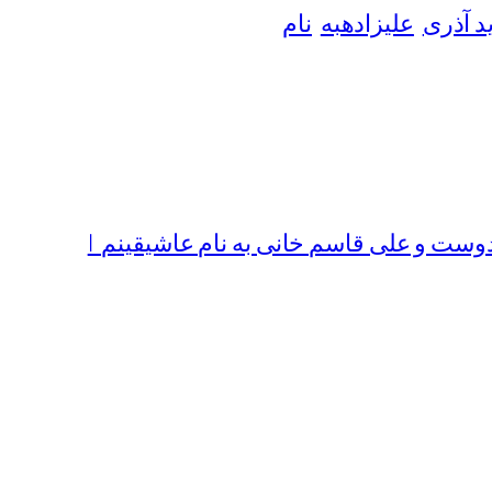
د آذری
علیزادهبه
نام
وست و علی قاسم خانی به نام عاشیقینم |