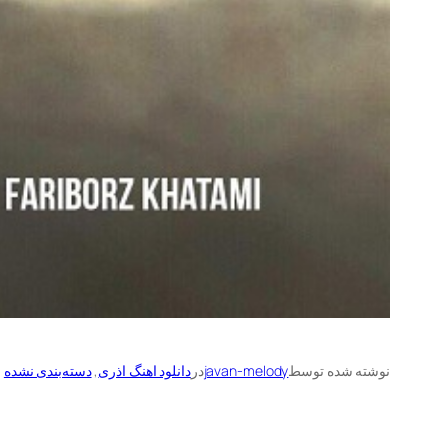
نوشته شده توسط
javan-melody
در
دانلود اهنگ اذری
, 
دسته‌بندی نشده