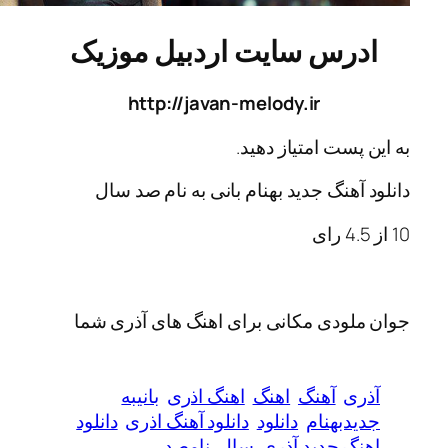
رس سایت اردبیل موزیک
http://javan-melody.ir
پست امتیاز دهید.
آهنگ جدید بهنام بانی به نام صد سال
4
رای
ودی مکانی برای اهنگ های آذری شما
ی
آهنگ
اهنگ
اهنگ اذری
بانیبه
دبهنام
دانلود
دانلود آهنگ اذری
دانلود
گ جدید آذری
سال
نامصد