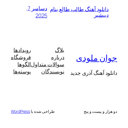
دسامبر 7,
لود آهنگ طالب طالع بنام
شیر
2025
بلاگ
رویدادها
 ملودی
درباره
فروشگاه
سوالات متداول
الگوها
نویسندگان
پوسته‌ها
آهنگ آذری جدید
 بیست و پنج
طراحی شده با
WordPress