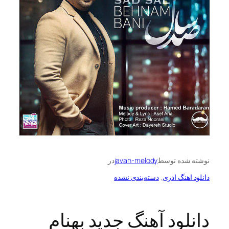
ه توسط
javan-melody
در
گ اذری
, 
دسته‌بندی نشده
ود آهنگ جدید بهنام