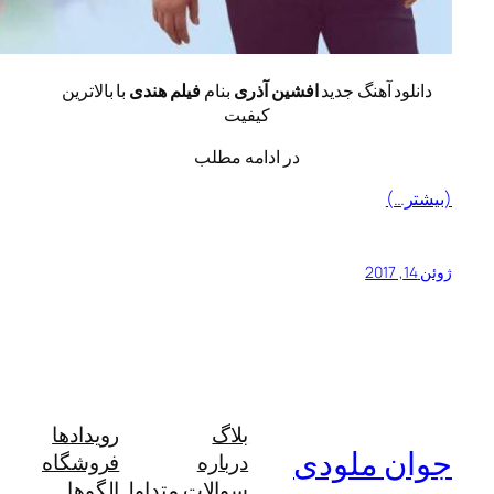
 آهنگ جدید
افشین آذری
بنام
فیلم هندی
با بالاترین
کیفیت
در ادامه مطلب
)
بلاگ
رویدادها
 ملودی
درباره
فروشگاه
سوالات متداول
الگوها