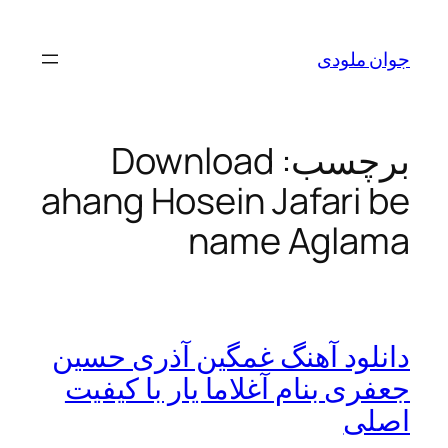
رفتن
به
جوان ملودی
محتوا
برچسب:
Download
ahang Hosein Jafari be
name Aglama
دانلود آهنگ غمگین آذری حسین
جعفری بنام آغلاما یار با کیفیت
اصلی