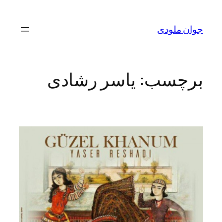
رفتن
به
جوان ملودی
محتوا
برچسب:
یاسر رشادی