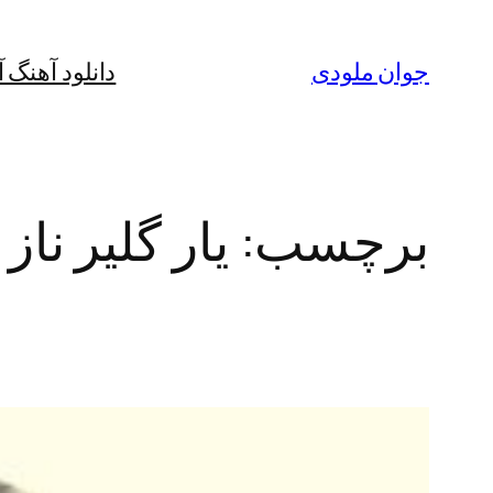
رفتن
به
جوان ملودی
دانلود آهنگ 
محتوا
برچسب:
یار گلیر نا