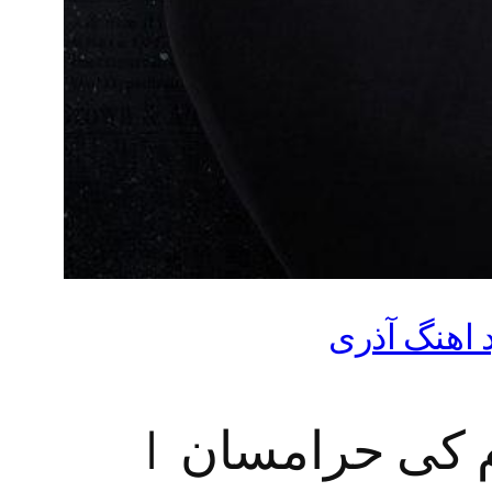
د اهنگ آذری
یرم کی حرامسان |