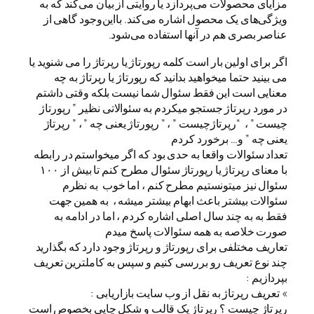
مزایای محصولات می‌پردازد یا روایتی از بیان می‌کند که به
ویژگی‌های یک محصول اشاره می‌کند. بااین‌وجود گاهی از
عناصر بصری هم در آنها استفاده می‌شود.
اگر برای اولین بار است کلمه رپورتاژ یا رپرتاژ را می شنوید یا
می بینید حتما میخواهید بدانید که رپورتاژ یا رپرتاژ به چه
معنایی است این فقط سئوال شما نیست بلکه وقتی داشتم
در مورد رپرتاژ جستجو میکردم به سئوالاتی نظیر ” رپورتاژ
چیست ” ، “رپرتاژچیست ” ، ” رپورتاژ یعنی چه ” ، ” رپرتاژ
یعنی چه ” و… برخورد کردم
تعداد سئوالات واقعا به حدی بود که اگر میخواستم در رابطه
با معنای رپرتاژ یا رپورتاژ سئوال مطرح کنم تا بیش از ۱۰۰
سئوال نیز میتونستیم مطرح کنم ، اما خوب به نظرم
سئوالات بیشتر باعث ابهام بیشتر میشه ، به همین جهت
فقط به به چند سال اصلی اشاره کردم ، اما در ادامه به
صورت خلاصه به همه سئوالات پاسخ میدم
تعاریف مختلفی برای رپورتاژ و رپرتاژ وجود دارد که بگذارید
چند نوع تعریف رو بررسی کنیم و سپس به کاملترین تعریف
بپردازیم :
» تعریف رپرتاژ به نقل از وب سایت بازاریابی :
رپرتاژ چیست ؟ رپرتاژ یک قالب و شکل چاپی بخصوص است