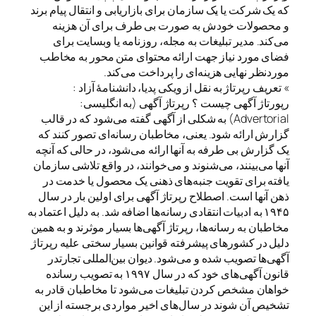
که یک شرکت یا یک سازمان برای بازاریابی و انتقال پیام برند
و محصولات خودش به‌ صورت بی‌ طرف برای آن هزینه
می‌کند. مدیر تبلیغات به مجله، روزنامه یا وبسایت برای
فضای مورد نیاز جهت ارائه محتوای متن محور به مخاطب
موردنظر نهایی هزینه‌ای را پرداخت می‌کند.
» تعریف رپرتاژ به نقل از ویکی‌ پدیا، دانشنامهٔ آزاد :
رپورتاژ آگهی چیست ؟ رپرتاژ آگهی (به انگلیسی:
Advertorial) به شکلی از آگهی گفته می‌شود که در قالب
گزارش ارائه شود. یعنی، مخاطبان رسانه‌ای تصور کنند که
یک گزارش بی طرفه به آنها ارائه می‌شود، در حالی که آنچه
آنها می‌بینند، می‌شنوند و می‌خوانند، در واقع تلاشی سازمان
یافته برای تقویت جنبه‌های ذهنی یک محصول یا خدمت در
ذهن آنها است. اصطلاح رپرتاژ آگهی برای اولین بار در سال
۱۹۴۵ به ادبیات انتقادی رسانه‌ها اضافه شد. به دلیل اعتماد به
مخاطبان به رسانه‌ها، رپرتاژ آگهی‌ها بسیار موثرند و به همین
دلیل در کشورهای پیشرفته قوانین بسیار سختی علیه رپرتاژ
آگهی‌ها تصویب شده و می‌شود. دیوان بین‌المللی تجارتدر
قانون آگهی‌های خود که در سال ۱۹۹۷ به تصویب رسانده
خواهان مشخص کردن تبلیغات می‌شود تا مخاطبان قادر به
تشخیص آن شوند در سال‌های اخیر مواردی برجسته از این