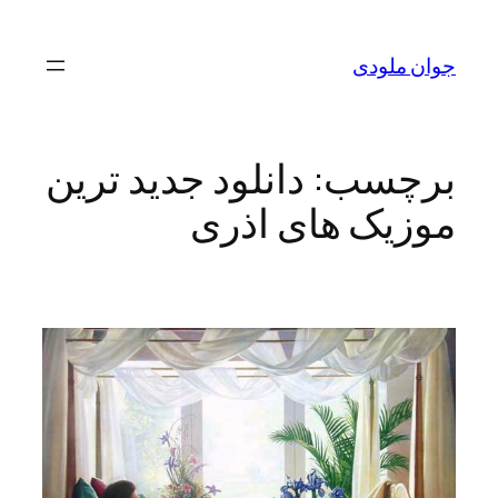
رفتن
به
جوان ملودی
محتوا
برچسب:
دانلود جدید ترین
موزیک های اذری