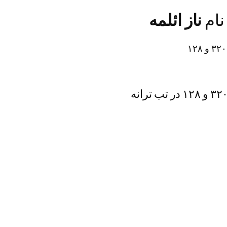
نام
ناز ائلمه