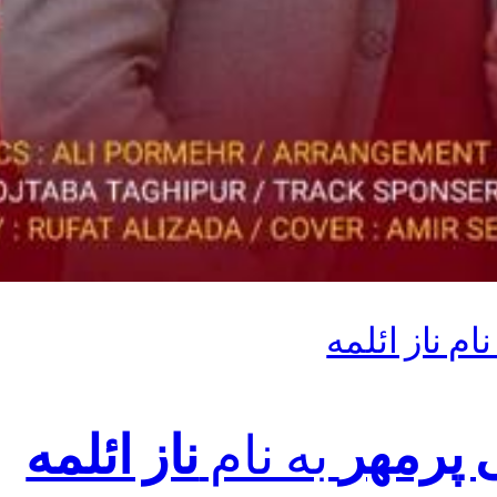
ام ناز ائلمه
 پرمهر
به نام
ناز ائلمه