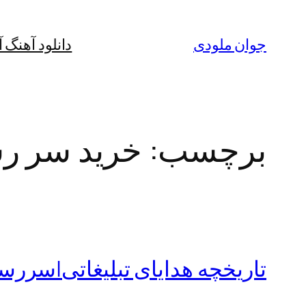
رفتن
به
جوان ملودی
دانلود آهنگ 
محتوا
برچسب:
خرید سر ر
تاریخچه هدایای تبلیغاتی|سررس