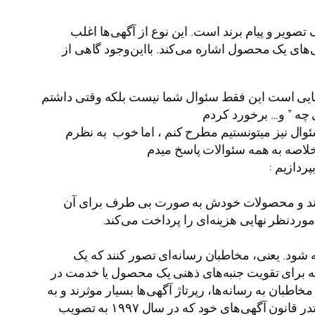
تصویر و پیام برند است. این نوع از آگهی‌ها اغلب
ی‌های یک محصول اشاره می‌کند. بااین‌وجود گاهی از
چه معنایی است این فقط سئوال شما نیست بلکه وقتی داشتم
ی چه ” و… برخورد کردم
ئوالات واقعا به حدی بود که اگر میخواستم در رابطه با معنای رپرتاژ یا رپورتاژ سئوال مطرح کنم تا بیش از ۱۰۰ سئوال نیز میتونستیم مطرح کنم ، اما خوب به نظرم
خلاصه به همه سئوالات پاسخ میدم
ردازیم :
رند و محصولات خودش به‌ صورت بی‌ طرف برای آن
وردنظر نهایی هزینه‌ای را پرداخت می‌کند.
ود که در قالب گزارش ارائه شود. یعنی، مخاطبان رسانه‌ای تصور کنند که یک
افته برای تقویت جنبه‌های ذهنی یک محصول یا خدمت در
ا اضافه شد. به دلیل اعتماد به مخاطبان به رسانه‌ها، رپرتاژ آگهی‌ها بسیار موثرند و به
همین دلیل در کشورهای پیشرفته قوانین بسیار سختی علیه رپرتاژ آگهی‌ها تصویب شده و می‌شود. دیوان بین‌المللی تجارتدر قانون آگهی‌های خود که در سال ۱۹۹۷ به تصویب