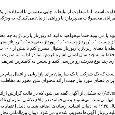
وت است، اما متفاوت از تبلیغات چاپی معمولی با استفاده از یک 
ایای محصولات می‌پردازد یا روایتی از بیان می‌کند که به ویژگ
وید یا می بینید حتما میخواهید بدانید که رپورتاژ یا رپرتاژ به 
ژ چیست ” ، “رپرتاژچیست ” ، ” رپورتاژ یعنی چه ” ، ” رپرتاژ یعن
تعداد س
فقط به به چند سال اصلی اشاره کردم ، اما در ادامه به صورت 
ارید چند نوع تعریف رو بررسی کنیم و سپس به کاملترین تعریف بپ
ت که یک شرکت یا یک سازمان برای بازاریابی و انتقال پیام ب
یت برای فضای مورد نیاز جهت ارائه محتوای متن محور به مخاطب م
رپورتاژ آگهی چیست ؟ رپرتاژ آگهی (به انگلیسی: Advertorial) به شکلی از آگهی گفته می‌ش
آنها می‌بینند، می‌شنوند و می‌خوانند، در واقع تلاشی سازمان ی
ذهن آنها است. اصطلاح رپرتاژ آگهی برای اولین بار در سال ۱۹۴۵ به ادبیات انتقادی رسانه‌ه