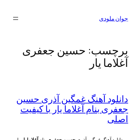
رفتن
به
جوان ملودی
محتوا
برچسب:
حسین جعفری
آغلاما یار
دانلود آهنگ غمگین آذری حسین
جعفری بنام آغلاما یار با کیفیت
اصلی
دانلود آهنگ غمگین آذری
حسین جعفری
بنام
آغلاما یار
با