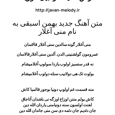
http://javan-melody.ir
آهنگ جدید بهمن اسبقی به
نام منی آغلار
منی آغلار گونه سالدین
سنی آغلار قالاسان
مون گولشنینی الدن.
آلدین سنی آغلارقالاسان
ه قدر سنسیز اولوب
یازدا سولوپ آغلامیشام
ولوت تک هی دولانیب
سنله دولوب آغلامیشام
ه قسمت غم اولوپ دونیا
بوجور قالمیا کاش
ش بولم مننن اوزاخ
اوزگه نی باشدان آتاجاق
لعنت اولسون سنه
دونیامنی یاردان ائله دین
 دئدیم جان دئمه دی
سن منی جاندان ائله دین