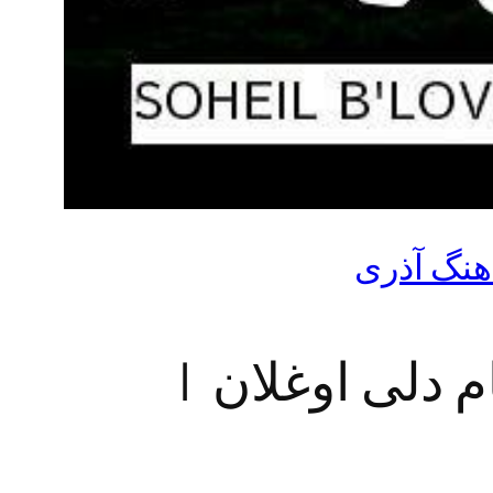
اهنگ آذری
م دلی اوغلان |