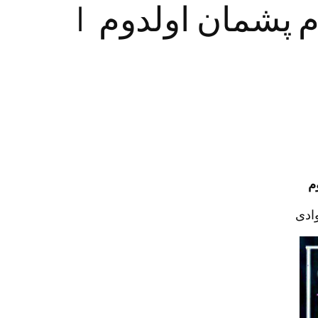
ام پشمان اولدوم |
وم
وادی