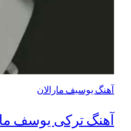
آهنگ یوسیف مارالان
آهنگ ترکی یوسف ما