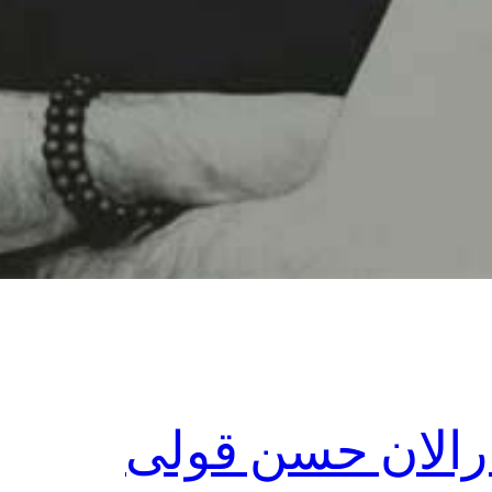
رالان حسن قولی