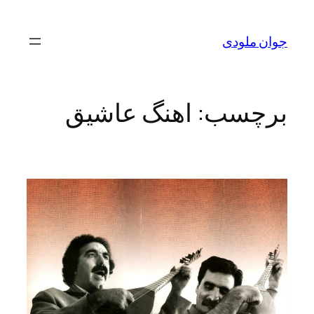
رفتن
به
جوان ملودی
محتوا
برچسب:
اهنگ عاشیق