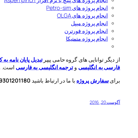
انجام پروژه های پینچ با نرم افزار Aspen pinch
انجام پروژه های Petro-sim
انجام پروژه های OLGA
انجام پروژه میپل
انجام پروژه فورترن
انجام پروژه متمتیکا
از دیگر توانایی های گروه حامی پیپر
تبدیل پایان نامه به 
فارسی به انگلیسی
و
ترجمه انگلیسی به فارسی
است.
و
برای
سفارش پروژه
با ما در ارتباط باشید
9301201180
آگوست 20, 2016