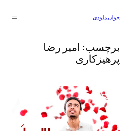
رفتن
به
جوان ملودی
محتوا
برچسب:
امیر رضا
پرهیزکاری