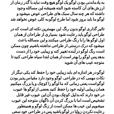
به یادماندنی بودن لوگو یک لوگو هیچ وقت نباید با گذر زمان از
ارزش های آن کاسته شود البته همیشه این مسائله وجود
داشته که هر چند سال سبک های طراحی عوض میشود و
لوگو ما باید بروز شود اما طرح لوگو به کلی عوض نخواهد شد
تاثیر گذاری لوگو بدون رنگ این مهمترین نکته ای است که در
طراحی لوگو باید رعایت شود بسیاری از طراحان از همان
اول لوگو ها را با رنگ طراحی میکنند و این مسائله باعث
میشود که درک درستی از طراحی نداشته باشیم چون ممکن
است رنگ لوگو در آینده تغییر کند و زیبایی خود را از دست
بدهد پس لوگو را بهتر است از همان ابتدا سیاه طراحی کنید تا
متوجه عیب های آن شوید
لوگو در هر اندازه ای باید زیبایی خود را حفظ کند یکی دیگر از
نکات مهمی که در طراحی لوگو وجود دارد مقیاس پذیر بودن
لوگو است یعنی زمانی که ما لوگو را کوچک و یا بزرگ میکنیم
همان زیبایی اولیه خود را حفظ کنید بعضی از لوگو ها عیوب
در خود دارند که بدلیل کوچک بودن آن این عیوب غیر قابل
تشخیص است اما با بزرگ کردن آن ناگهان متوجه این عیوب
میشویم این عیب ها ممکن است از زنگ لوگو و همینطور
رعایت نکردن زوایا در لوگو باشید پس در طراحی خود سعی