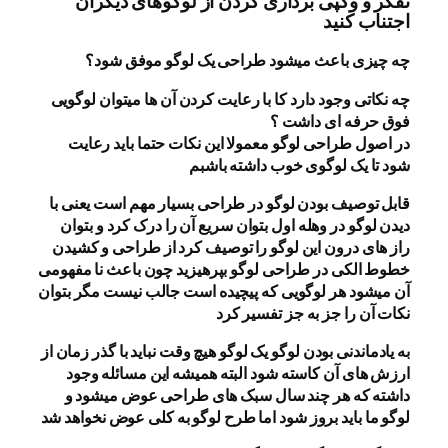
تفکر و وکپی برداری کردن از لوگوهای دیگران
اجتناب کنید
چه چیزی باعث میشود طراحی یک لوگو موفق شود؟
چه نکاتی وجود دارد کا با رعایت کردن آن ها میتوان لوگویی
فوق حرفه ای داشت ؟
در اصول طراحی لوگو معمولا این نکات حتما باید رعایت
شود تا یک لوگوی خوب داشته باشبم
قابل توصیف بودن لوگو در طراحی بسیار مهم است یعنی با
دیدن لوگو در وهله اول بتوان سریع آن را درک کرد و بتوان
راز های درون این لوگو را توصیف کرد از طراحی و کشیدن
خطوط الکی در طراحی لوگو بپرهیزید چون باعث نا مفهومی
آن میشود هر لوگویی که پیچیده است جالب نیست مگر بتوان
نکات آن را جز به جز تفسیر کرد
به یادماندنی بودن لوگو یک لوگو هیچ وقت نباید با گذر زمان از
ارزش های آن کاسته شود البته همیشه این مسائله وجود
داشته که هر چند سال سبک های طراحی عوض میشود و
لوگو ما باید بروز شود اما طرح لوگو به کلی عوض نخواهد شد