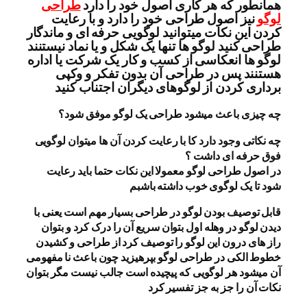
همانطور که هر کاری اصول خود را دارد
طراحی
لوگو
نیز اصول طراحی خود را دارد و با رعایت
کردن این نکات میتوانید لوگویی حرفه ای و ماندگار
طراحی کنید لوگو ها تنها یک شکل و یا نماد نیستنند
لوگو ها انعکاسی از کسب و کار یک شرکت یا اداره
هستنند پس در طراحی آن بدون تفکر و وکپی
برداری کردن از لوگوهای دیگران اجتناب کنید
چه چیزی باعث میشود طراحی یک لوگو موفق شود؟
چه نکاتی وجود دارد کا با رعایت کردن آن ها میتوان لوگویی
فوق حرفه ای داشت ؟
در اصول طراحی لوگو معمولا این نکات حتما باید رعایت
شود تا یک لوگوی خوب داشته باشبم
قابل توصیف بودن لوگو در طراحی بسیار مهم است یعنی با
دیدن لوگو در وهله اول بتوان سریع آن را درک کرد و بتوان
راز های درون این لوگو را توصیف کرد از طراحی و کشیدن
خطوط الکی در طراحی لوگو بپرهیزید چون باعث نا مفهومی
آن میشود هر لوگویی که پیچیده است جالب نیست مگر بتوان
نکات آن را جز به جز تفسیر کرد