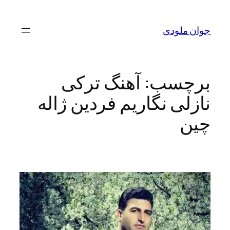
رفتن
به
جوان ملودی
محتوا
برچسب:
آهنگ ترکی
نازلی نگاریم فردین ژاله
چین