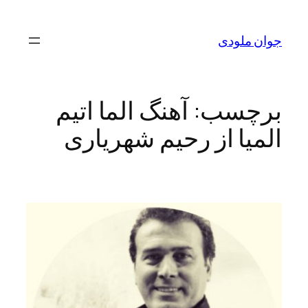
رفتن
به
جوان ملودی
محتوا
برچسب:
آهنگ الما اتیم
المیا از رحیم شهریاری