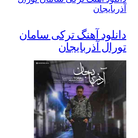
آذربایجان
دانلود آهنگ ترکی سامان
تورال آذربایجان