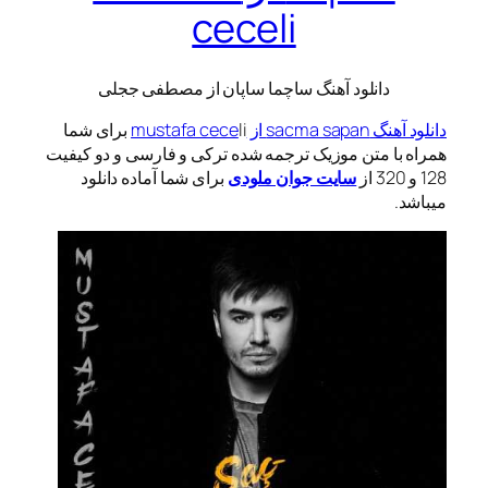
ceceli
دانلود آهنگ ساچما ساپان از مصطفی ججلی
دانلود آهنگ sacma sapan از mustafa cece
li برای شما
همراه با متن موزیک ترجمه شده ترکی و فارسی و دو کیفیت
128 و 320 از
سایت جوان ملودی
برای شما آماده دانلود
میباشد.