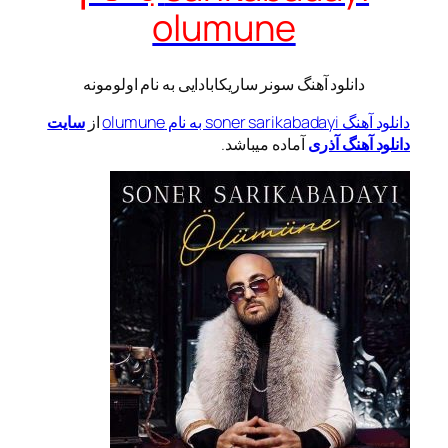
olumune
دانلود آهنگ سونر ساریکابادایی به نام اولومونه
دانلود آهنگ soner sarikabadayi به نام olumune
از
سایت
دانلود آهنگ آذری
آماده میباشد.