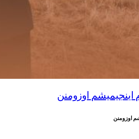
م اینجیمیشم اوزومنن
شم اوزومنن