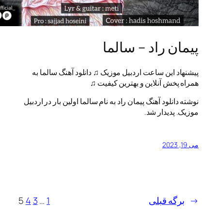
 راد – سالما
این ساعت اردبیل موزیک ♫ دانلود آهنگ سالما به
ش آنلاین و بهترین کیفیت ♫
لود آهنگ پیمان راد به نام سالما اولین بار در اردبیل
دیدار شد.
ه قبلی
1
…
3
4
5