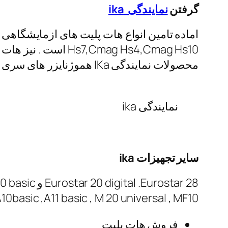
گرفتن
نمایندگی ika
محصولات نمایندگی IKa هموژنایزر های سری T10 baisc , T18 digital , T25 digital .
نمایندگی ika
سایر تجهیزات
ika
Eurostar 20 digital .Eurostar 28 و Rw16basic , Rw 20 basic ,Rw 40 basic می باشد. اسیاب های کمپانی و
100 Control, A10basic ,A11 basic , M 20 universal , MF10 است. حمام های اب سری Digital
فروش هات پلیت