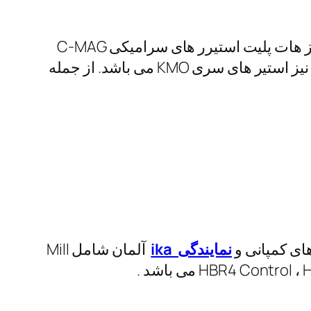
اماده تامین انواع هات پلیت های ازمایشگاهی سری RH basic, RCT baisc,RET control است و نیز هات پلیت استیرر های سرامیکی C-MAG
Hs7,Cmag Hs4,Cmag Hs10 است . نیز هات پلیت های C-MAG HP4,C-MAG HP7,CmagHP10 و نیز استیر های سری KMO می باشد. از جمله
نمایندگی ika
آلمان شامل Mill