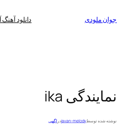
رفتن
به
جوان ملودی
دانلود آهنگ 
محتوا
نمایندگی ika
نوشته شده توسط
javan-melody
در
اگهی