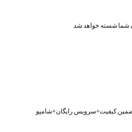
ان شما شسته خواهد شد
با تضمین کیفیت+سرویس رایگان+شامپو