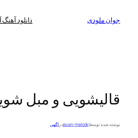
رفتن
به
جوان ملودی
دانلود آهنگ 
محتوا
قالیشویی و مبل شوی
نوشته شده توسط
javan-melody
در
اگهی