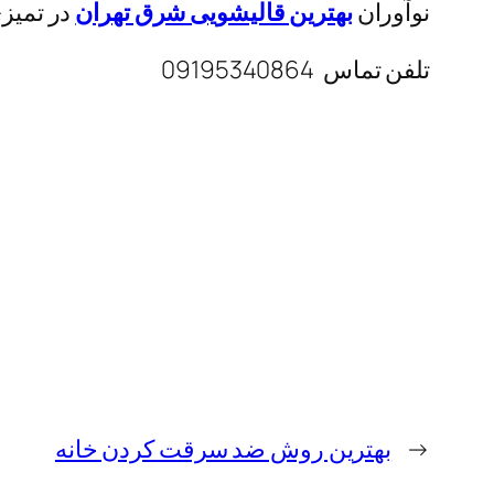
نوآوران
بهترین قالیشویی شرق تهران
در تمیز
تلفن تماس 09195340864‬
←
بهترین روش ضد سرقت کردن خانه