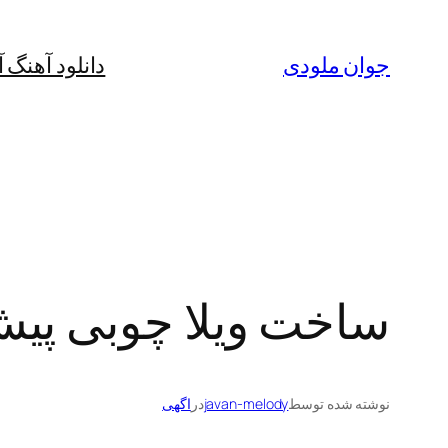
رفتن
به
جوان ملودی
دانلود آهنگ 
محتوا
ساخت ویلا چوبی پی
نوشته شده توسط
javan-melody
در
اگهی