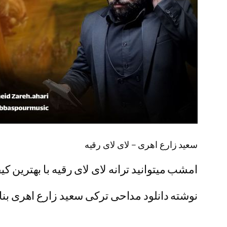
سعید زارع اهری – لای لای رقیه
امشب میتوانید ترانه لای لای رقیه با بهترین کیف
نوشته دانلود مداحی ترکی سعید زارع اهری بنام 